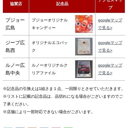
アクセスマッ
協賛店
記念品
プ
プジョー
プジョーオリジナル
googleマップ
広島
キャンディー
で見る>
ジープ広
オリジナルエコバッ
googleマップ
島西
ク
で見る>
ルノー広
ルノーオリジナルク
googleマップ
島中央
リアファイル
で見る>
※記念品の引換えは1組さま１点、一回限りとさせていただきます。
※リストに記載の記念品は、品切れになる場合がございますのでご
了承ください。
※店舗により一部対応できない場合がございます。