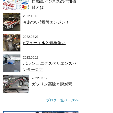
自動車ビジネスの付加価
値とは
2022.11.16
今あつい3気筒エンジン！
2022.08.21
eフューエルと覇権争い
2022.06.13
ポルシェ エクスペリエンスセ
ンター東京
2022.03.12
ガソリン高騰と脱炭素
ブログ一覧ページ>>