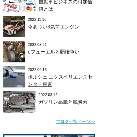
自動車ビジネスの付加価
値とは
2022.11.16
今あつい3気筒エンジン！
2022.08.21
eフューエルと覇権争い
2022.06.13
ポルシェ エクスペリエンスセ
ンター東京
2022.03.12
ガソリン高騰と脱炭素
ブログ一覧ページ>>