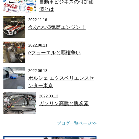
自動車ビジネスの付加価
値とは
2022.11.16
今あつい3気筒エンジン！
2022.08.21
eフューエルと覇権争い
2022.06.13
ポルシェ エクスペリエンスセ
ンター東京
2022.03.12
ガソリン高騰と脱炭素
ブログ一覧ページ>>