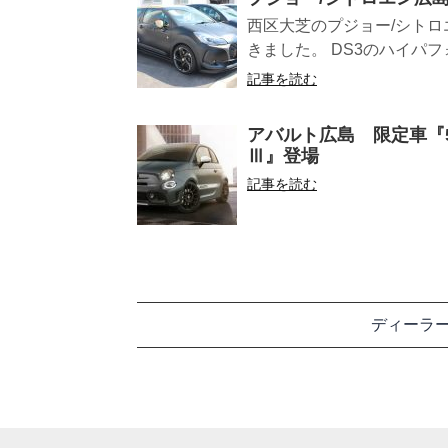
西区大芝のプジョー/シト
きました。 DS3のハイパフォ
記事を読む
アバルト広島 限定車『595 
Ⅲ』登場
記事を読む
ディーラ