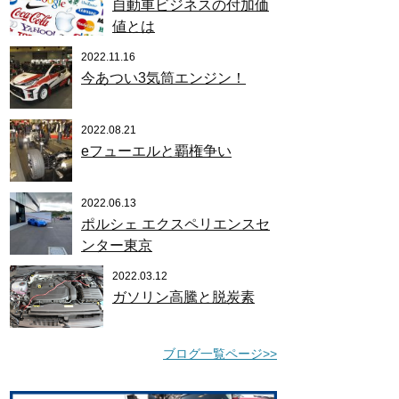
自動車ビジネスの付加価
値とは
2022.11.16
今あつい3気筒エンジン！
2022.08.21
eフューエルと覇権争い
2022.06.13
ポルシェ エクスペリエンスセ
ンター東京
2022.03.12
ガソリン高騰と脱炭素
ブログ一覧ページ>>