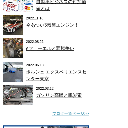
自動車ビジネスの付加価
値とは
2022.11.16
今あつい3気筒エンジン！
2022.08.21
eフューエルと覇権争い
2022.06.13
ポルシェ エクスペリエンスセ
ンター東京
2022.03.12
ガソリン高騰と脱炭素
ブログ一覧ページ>>