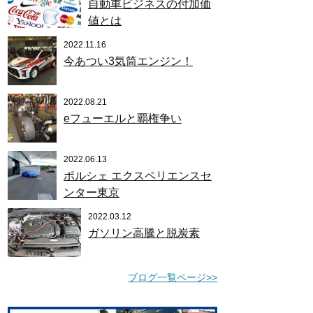
自動車ビジネスの付加価
値とは
2022.11.16
今あつい3気筒エンジン！
2022.08.21
eフューエルと覇権争い
2022.06.13
ポルシェ エクスペリエンスセ
ンター東京
2022.03.12
ガソリン高騰と脱炭素
ブログ一覧ページ>>