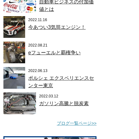
自動車ビジネスの付加価
値とは
2022.11.16
今あつい3気筒エンジン！
2022.08.21
eフューエルと覇権争い
2022.06.13
ポルシェ エクスペリエンスセ
ンター東京
2022.03.12
ガソリン高騰と脱炭素
ブログ一覧ページ>>