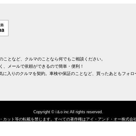
のことなど、クルマのことなら何でもご相談ください。
く、メールで依頼ができるので簡単・便利！
お気に入りのクルマを契約。車検や保証のことなど、買ったあともフォロ
。
Copyright © i＆o inc All rights reserved.
・カット等の転載を禁じます。すべての著作権はアイ・アンド・オー株式会
ります情報の正確性については万全を期しておりますが、その内容について保