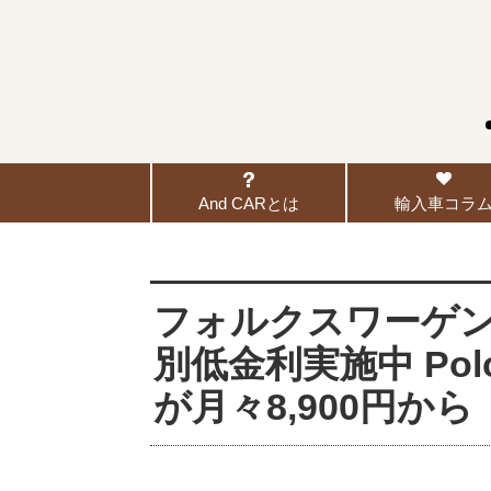
And CARとは
輸入車コラ
フォルクスワーゲン広
別低金利実施中 Polo TS
が月々8,900円から