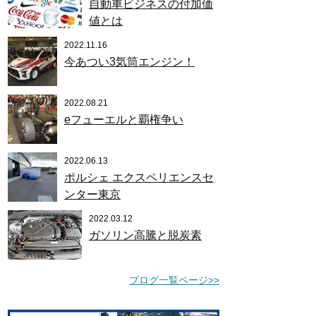
自動車ビジネスの付加価
値とは
2022.11.16
今あつい3気筒エンジン！
2022.08.21
eフューエルと覇権争い
2022.06.13
ポルシェ エクスペリエンスセ
ンター東京
2022.03.12
ガソリン高騰と脱炭素
ブログ一覧ページ>>