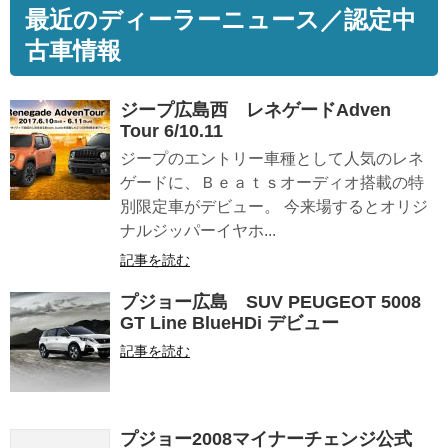
最近のディーラーニュース／認定中
古車情報
ジープ広島西 レネゲードAdven
Tour 6/10.11
ジープのエントリー車種として人気のレネ
ゲードに、Ｂｅａｔｓオーディオ搭載の特
別限定車がデビュー。 今来場するとオリジ
ナルジッパーイヤホ...
記事を読む
プジョー広島 SUV PEUGEOT 5008
GT Line BlueHDi デビュー
記事を読む
プジョー2008マイナーチェンジ公式