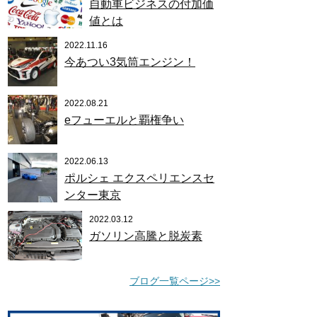
自動車ビジネスの付加価
値とは
2022.11.16
今あつい3気筒エンジン！
2022.08.21
eフューエルと覇権争い
2022.06.13
ポルシェ エクスペリエンスセ
ンター東京
2022.03.12
ガソリン高騰と脱炭素
ブログ一覧ページ>>