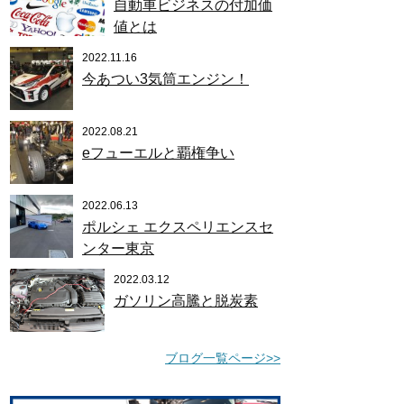
自動車ビジネスの付加価
値とは
2022.11.16
今あつい3気筒エンジン！
2022.08.21
eフューエルと覇権争い
2022.06.13
ポルシェ エクスペリエンスセ
ンター東京
2022.03.12
ガソリン高騰と脱炭素
ブログ一覧ページ>>