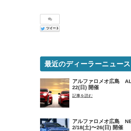
ツイート
最近のディーラーニュース
アルファロメオ広島 ALFA R
22(日) 開催
記事を読む
アルファロメオ広島 NEW A
2/18(土)〜26(日) 開催