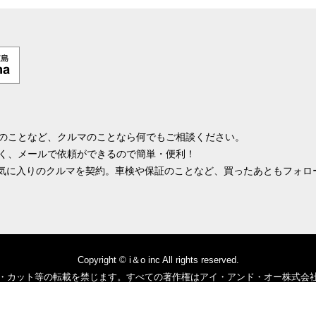
のことなど、クルマのことなら何でもご相談ください。
く、メールで依頼ができるので簡単・便利！
お気に入りのクルマを契約。車検や保証のことなど、買ったあともフォロ
。
Copyright © i＆o inc All rights reserved.
・カット等の転載を禁じます。すべての著作権はアイ・アンド・オー株式会
ります情報の正確性については万全を期しておりますが、その内容について保