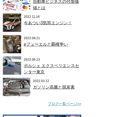
自動車ビジネスの付加価
値とは
2022.11.16
今あつい3気筒エンジン！
2022.08.21
eフューエルと覇権争い
2022.06.13
ポルシェ エクスペリエンスセ
ンター東京
2022.03.12
ガソリン高騰と脱炭素
ブログ一覧ページ>>