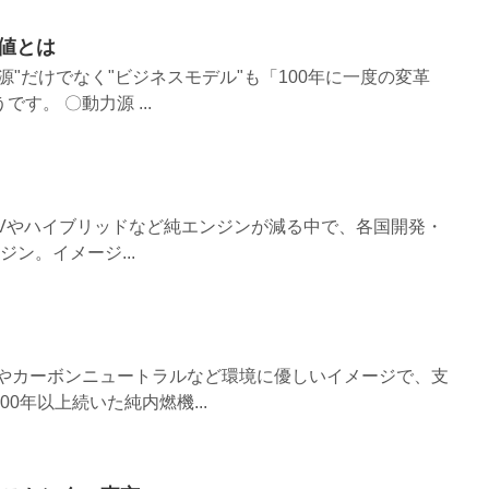
値とは
源"だけでなく"ビジネスモデル"も「100年に一度の変革
す。 〇動力源 ...
！
！ EVやハイブリッドなど純エンジンが減る中で、各国開発・
ン。イメージ...
ンやカーボンニュートラルなど環境に優しいイメージで、支
00年以上続いた純内燃機...