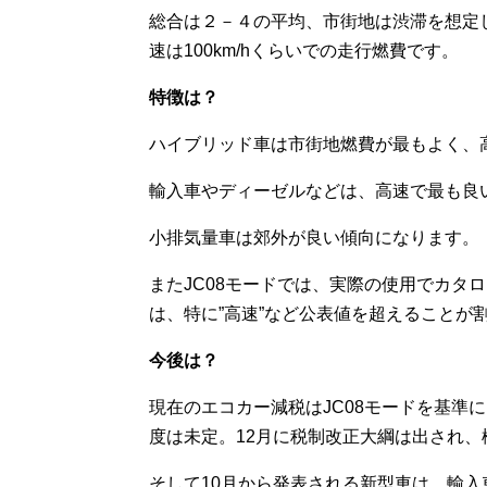
総合は２－４の平均、市街地は渋滞を想定
速は100km/hくらいでの走行燃費です。
特徴は？
ハイブリッド車は市街地燃費が最もよく、
輸入車やディーゼルなどは、高速で最も良
小排気量車は郊外が良い傾向になります。
またJC08モードでは、実際の使用でカタ
は、特に”高速”など公表値を超えることが
今後は？
現在のエコカー減税はJC08モードを基準
度は未定。12月に税制改正大綱は出され、
そして10月から発表される新型車は、輸入