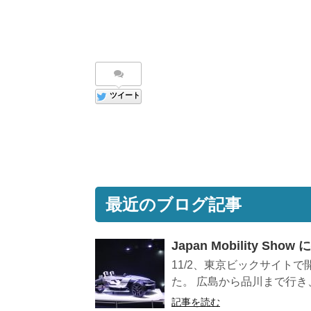
ツイート
最近のブログ記事
Japan Mobility Sh
11/2、東京ビックサイト
た。 広島から品川まで行き、
記事を読む