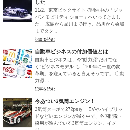
した
11/2、東京ビックサイトで開催中の「ジャ
パン モビリティ ショー」へいってきまし
た。 広島から品川まで行き、品川から会場
までタク...
記事を読む
自動車ビジネスの付加価値とは
自動車ビジネスは、今"動力源"だけでな
く"ビジネスモデル"も「100年に一度の変
革期」を迎えていると言えそうです。 〇動
力源 ...
記事を読む
今あつい3気筒エンジン！
3気筒ターボで272psも！ EVやハイブリッ
ドなど純エンジンが減る中で、各国開発・
採用が進んでいる3気筒エンジン。イメー