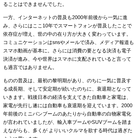
ることはできませんでした。
一方、インターネットの普及も2000年前後から一気に進
み、さらにはここ10年でスマートフォンが普及したことで
依存症が増え、世の中の在り方が大きく変わっています。
コミュニケーションはsnsやメールで済み、メディア報道も
スマホ動画が基本に。さらには消費の要となる決済も電子
決済が進み、今や世界はスマホに支配されていると言って
も過言ではありません。
ものの普及は、最初の黎明期があり、のちに一気に普及す
る成長期、そして安定期が続いたのちに、衰退期となって
いきます。戦後日本の経済を支えてきた自動車と家電は、
家電が先行し遂には自動車も衰退期を迎えています。2000
年前後のミニバンブームのあたりから自動車の白物家電化
が言われていましたが、輸入車ブームやSUVブームを踏ま
えながらも、多くが よりいいクルマを欲する時代は過ぎた