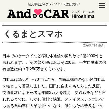
輸入車選びをアドバイス！相談は無料！
くるまとスマホ
2020/7/14
更新
日本でのケータイなど移動体通信の契約数は2億4000件と
言われます。。その普及率はおよそ200％。一方自動車の保
有台数は約８千250万台くらいです。
自動車は1960年～70年代ごろ、国民車構想のなか軽自動車
を軸として普及しました。国民に自由をもたらした反面、
交通事故による死者は年間3万人を超え、交通戦争などと言
われるまでに。しかし便利で快適、ステイタスシンボルで
もある自動車に大衆は夢中になり、誰にもその普及を止め